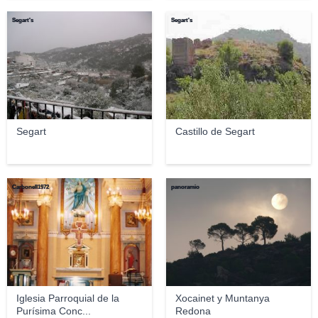
Segart's
Segart's
Segart
Castillo de Segart
Carbonell1972
panoramio
Iglesia Parroquial de la
Xocainet y Muntanya
Purísima Conc...
Redona