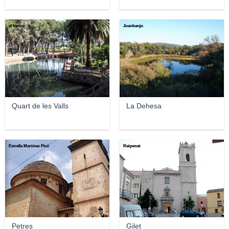
el barber
Joanbanjo
Quart de les Valls
La Dehesa
Estrella Martínez Picó
Ratpenat
Petres
Gilet