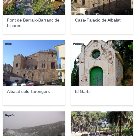
Font de Barraix-Barranc de
Casa-Palacio de Albalat
Linares
lpfillol
Petercero
Albalat dels Tarongers
El Garbi
Segart's
el barber