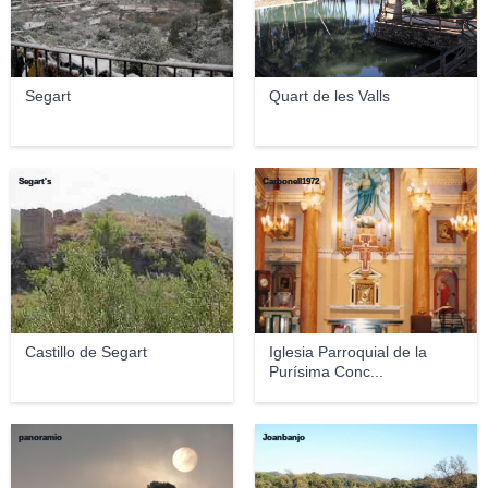
Segart
Quart de les Valls
Segart's
Carbonell1972
Castillo de Segart
Iglesia Parroquial de la
Purísima Conc...
panoramio
Joanbanjo