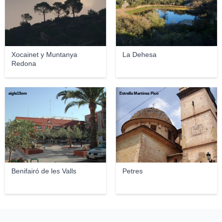
Xocainet y Muntanya
La Dehesa
Redona
aigle13om
Estrella Martínez Picó
Benifairó de les Valls
Petres