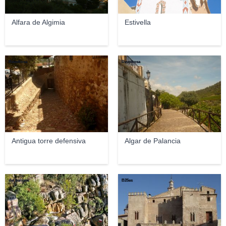
Alfara de Algimia
Estivella
Revoltosa
Revoltosa
Antigua torre defensiva
Algar de Palancia
del barranc
B25es