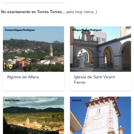
No exactamente en Torres Torres...
pero muy cerca ;)
Enrique Íñiguez Rodriguez
Enrique Íñiguez Rodriguez
Algímia de Alfara
Iglesia de Sant Vicent
Ferrer
Sofia Herrera
ebolufer