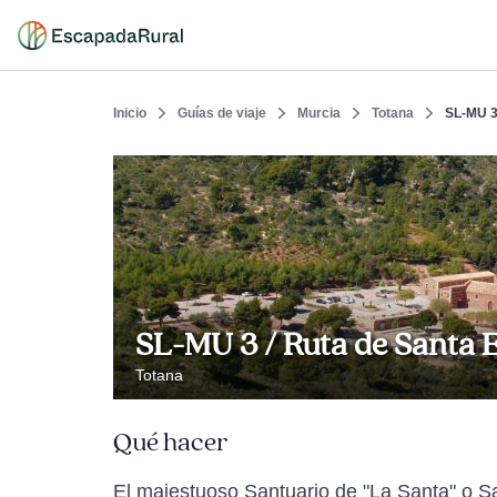
Inicio
Guías de viaje
Murcia
Totana
SL-MU 3 
SL-MU 3 / Ruta de Santa E
Totana
Qué hacer
El majestuoso Santuario de "La Santa" o San