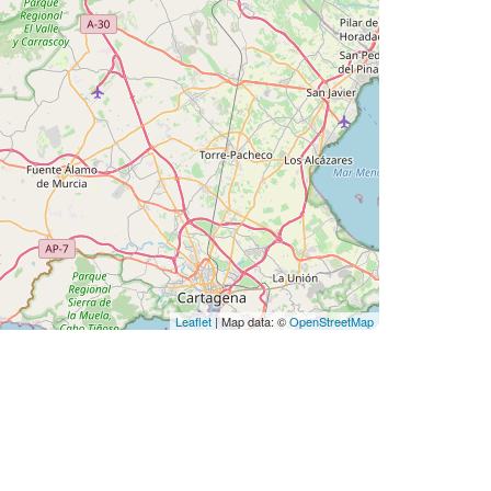
Leaflet
| Map data: ©
OpenStreetMap