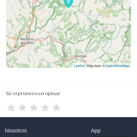
Leaflet
| Map data: ©
OpenStreetMap
Sé el primero en opinar
Nosotros
App