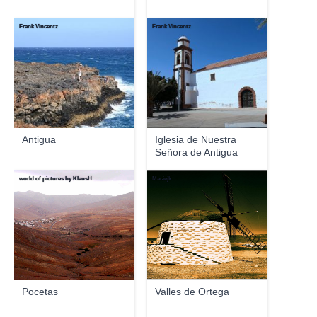
Frank Vincentz
Frank Vincentz
Antigua
Iglesia de Nuestra
Señora de Antigua
world of pictures by KlausH
Maciejk
Pocetas
Valles de Ortega