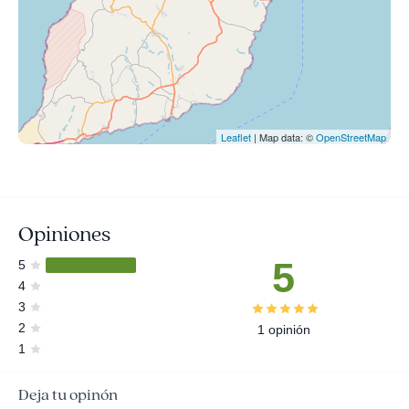
Leaflet
| Map data: ©
OpenStreetMap
Opiniones
5
5
4
3
2
1 opinión
1
Deja tu opinón