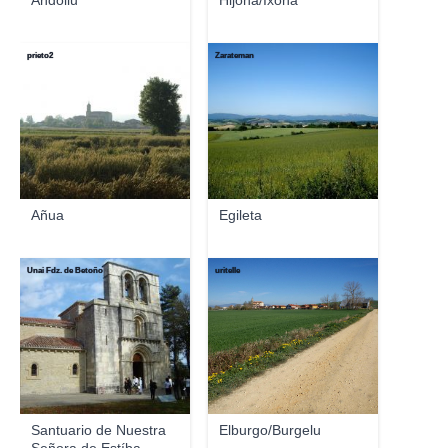
Andollu
Hijona/Ixona
prieto2
Zarateman
Añua
Egileta
Unai Fdz. de Betoño
uritelle
Santuario de Nuestra
Elburgo/Burgelu