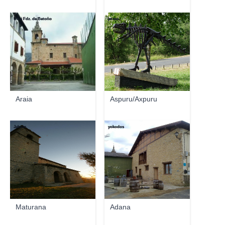
Unai Fdz. de Betoño
jetxea
Araia
Aspuru/Axpuru
Jabrus
yokodos
Maturana
Adana