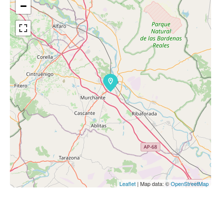
−
Leaflet
| Map data: ©
OpenStreetMap