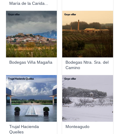
María de la Carida...
Goyo villar
Goyo villar
Bodegas Viña Magaña
Bodegas Ntra. Sra. del
Camino
Trujal Hacienda Queiles
Goyo villar
Trujal Hacienda
Monteagudo
Queiles