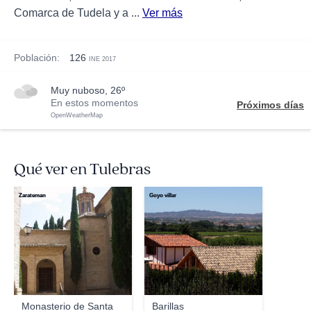
Comarca de Tudela y a ...
Ver más
Población:
126
INE 2017
muy nuboso, 26º
En estos momentos
Próximos días
OpenWeatherMap
Qué ver en Tulebras
Zarateman
Goyo villar
Monasterio de Santa
Barillas