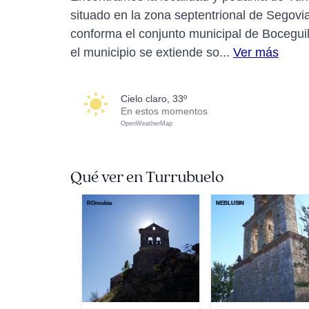
situado en la zona septentrional de Segovi
conforma el conjunto municipal de Boceguil
el municipio se extiende so...
Ver más
cielo claro, 33º
En estos momentos
OpenWeatherMap
Qué ver en Turrubuelo
ROnrubia
NEBLUSIN