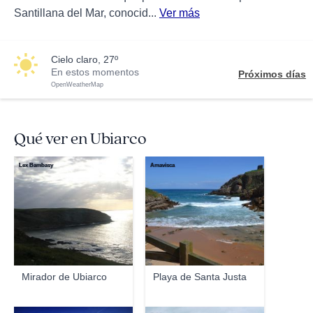
Santillana del Mar, conocid...
Ver más
cielo claro, 27º
En estos momentos
Próximos días
OpenWeatherMap
Qué ver en Ubiarco
Lex Bambasy
Amavisca
Mirador de Ubiarco
Playa de Santa Justa