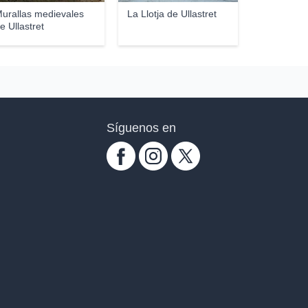
urallas medievales
La Llotja de Ullastret
e Ullastret
Síguenos en