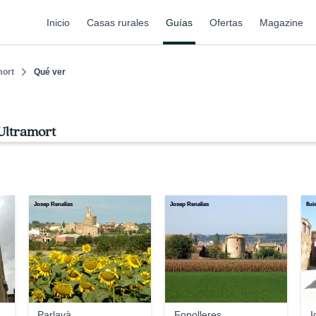
Inicio
Casas rurales
Guías
Ofertas
Magazine
mort
Qué ver
Ultramort
Josep Renalias
Josep Renalias
llu
Parlavà
Fonolleres
I