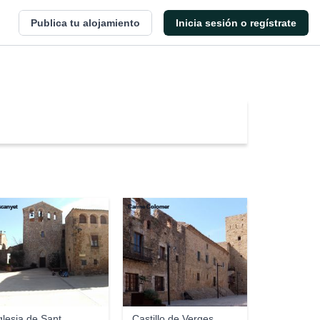
Publica tu alojamiento
Inicia sesión o regístrate
iscanyet
Carme Colomer
glesia de Sant
Castillo de Verges