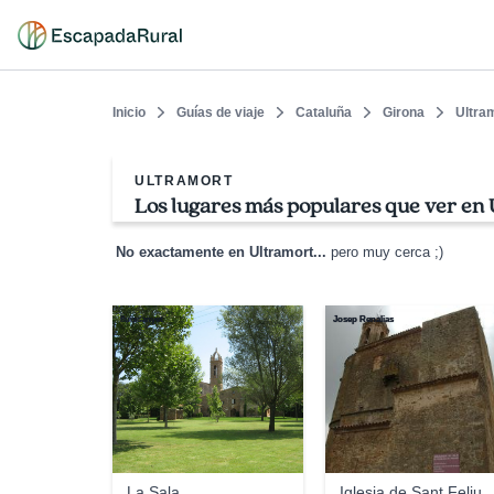
Inicio
Guías de viaje
Cataluña
Girona
Ultra
ULTRAMORT
Los lugares más populares que ver en 
No exactamente en Ultramort...
pero muy cerca ;)
lluiscanyet
Josep Renalias
La Sala
Iglesia de Sant Feliu