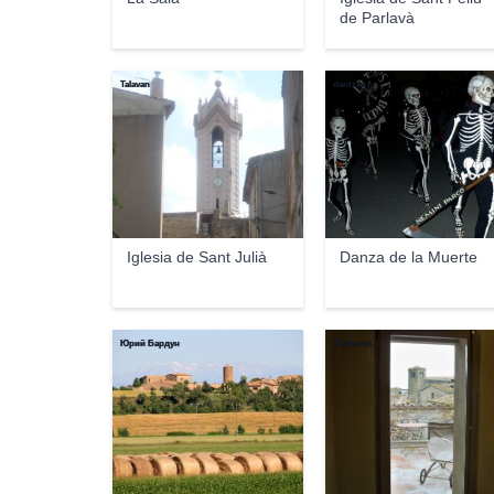
de Parlavà
Talavan
dantzan
Iglesia de Sant Julià
Danza de la Muerte
Юрий Бардун
JLamarca