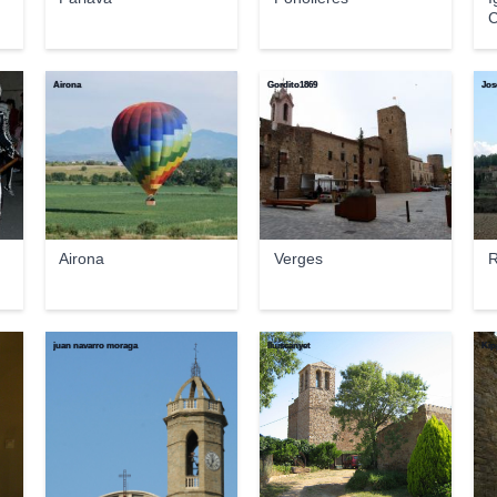
C
Airona
Gordito1869
Jos
Airona
Verges
R
juan navarro moraga
lluiscanyet
Kip