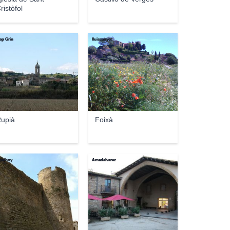
ristòfol
ep Grin
lluiscanyet
upià
Foixà
pelboy
Amadalvarez