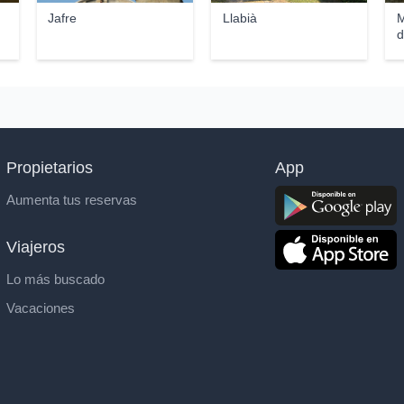
Jafre
Llabià
M
d
Propietarios
App
Aumenta tus reservas
Viajeros
Lo más buscado
Vacaciones