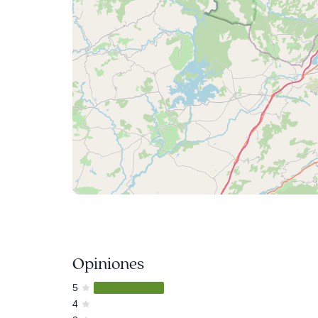
Opiniones
5
4