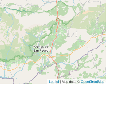
Leaflet
| Map data: ©
OpenStreetMap