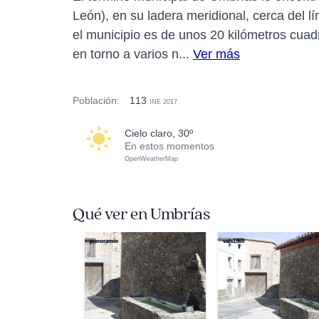
León), en su ladera meridional, cerca del l
el municipio es de unos 20 kilómetros cuad
en torno a varios n...
Ver más
Población:
113
INE 2017
cielo claro, 30º
En estos momentos
OpenWeatherMap
Qué ver en Umbrías
panoramio
vals1969