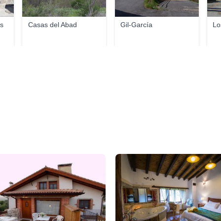
as
Casas del Abad
Gil-García
Lo