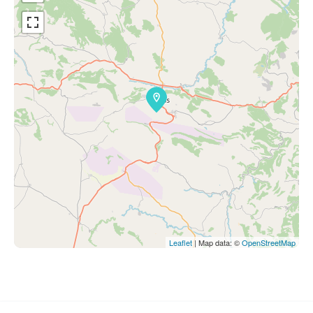
Leaflet
| Map data: ©
OpenStreetMap