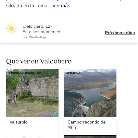
situada en la coma...
Ver más
cielo claro, 12º
En estos momentos
Próximos días
OpenWeatherMap
Qué ver en Valcobero
©-Miguel A. Rodríguez Terán
AlfonsoK17
Valsurbio
Camporredondo de
Alba