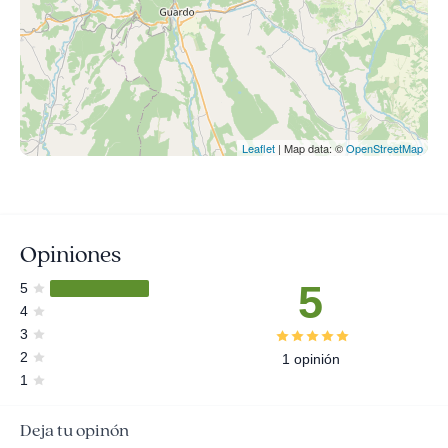
Leaflet
| Map data: ©
OpenStreetMap
Opiniones
5
5
4
3
2
1 opinión
1
Deja tu opinón