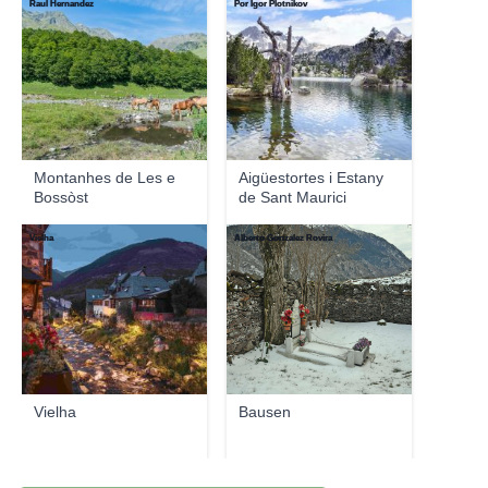
Raul Hernandez
Por Igor Plotnikov
Montanhes de Les e
Aigüestortes i Estany
Bossòst
de Sant Maurici
Vielha
Alberto Gonzalez Rovira
Vielha
Bausen