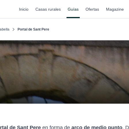
Inicio
Casas rurales
Guías
Ofertas
Magazine
labella
Portal de Sant Pere
rtal de Sant Pere
en forma de
arco de medio punto
. D