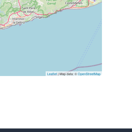
Leaflet
| Map data: ©
OpenStreetMap