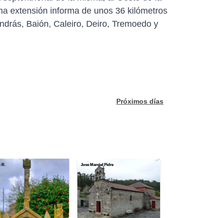
na extensión informa de unos 36 kilómetros
ndrás, Baión, Caleiro, Deiro, Tremoedo y
Próximos días
n R.
Jose Manuel Pidre