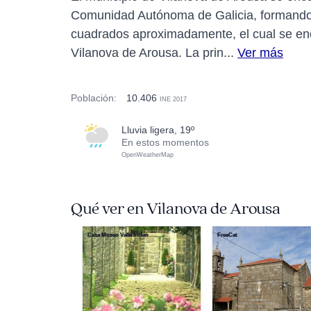
Comunidad Autónoma de Galicia, formando p
cuadrados aproximadamente, el cual se encu
Vilanova de Arousa. La prin...
Ver más
Población:
10.406
INE 2017
lluvia ligera, 19º
En estos momentos
OpenWeatherMap
Qué ver en Vilanova de Arousa
Casa Museo Valle Inclán
FreeCat