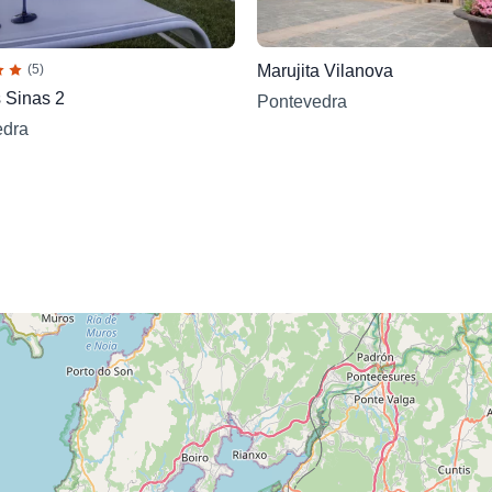
(5)
Marujita Vilanova
s Sinas 2
Pontevedra
edra