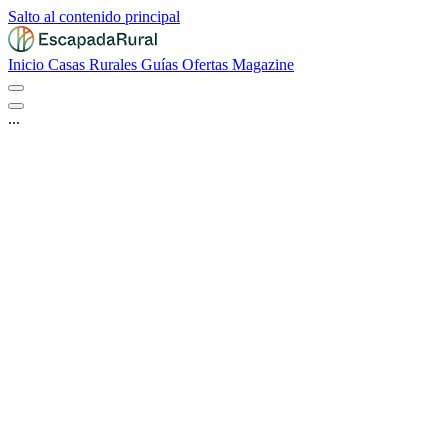
Salto al contenido principal
Inicio
Casas Rurales
Guías
Ofertas
Magazine
...