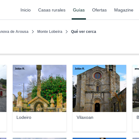
Inicio
Casas rurales
Guías
Ofertas
Magazine
anova de Arousa
Monte Lobeira
Qué ver cerca
Julián R.
Julián R.
ama
Lodeiro
Vilaxoan
B