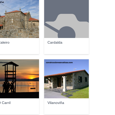
eCat
aleiro
Cardalda
demares
construccionesrusticas.com
 Carril
Vilanoviña