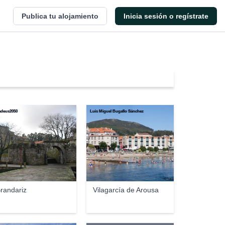
Publica tu alojamiento
Inicia sesión o regístrate
deus2050
Luis Miguel Bugallo Sánchez
randariz
Vilagarcía de Arousa