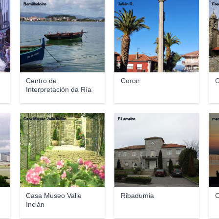
Bemilladoiro
Julián R.
Fre
Centro de
Coron
C
Interpretación da Ría
de Ar...
Casa Museo Valle Inclán
P.Lameiro
mar
Casa Museo Valle
Ribadumia
O
Inclán