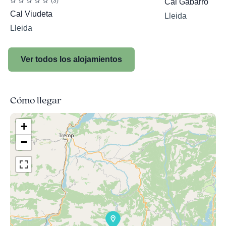
(3)
Cal Gabarró
Cal Viudeta
Lleida
Lleida
Ver todos los alojamientos
Cómo llegar
+
−