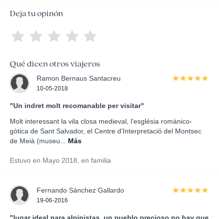
Deja tu opinón
Qué dicen otros viajeros
Ramon Bernaus Santacreu
10-05-2018
"Un indret molt recomanable per visitar"
Molt interessant la vila closa medieval, l'església romànico-
gòtica de Sant Salvador, el Centre d'Interpretació del Montsec
de Meià (museu...
Más
Estuvo en Mayo 2018, en familia
Fernando Sánchez Gallardo
19-06-2016
"lugar ideal para alpinistas. un pueblo precioso,no hay que