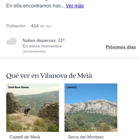
En ella encontramos has...
Ver más
Población:
414
INE 2017
nubes dispersas, 21º
En estos momentos
Próximos días
OpenWeatherMap
Qué ver en Vilanova de Meià
Estel Soro Gómez
Lohen11
Castell de Meià
Serra del Montsec