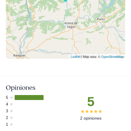
Leaflet
| Map data: ©
OpenStreetMap
Opiniones
5
5
4
3
2
2 opiniones
1