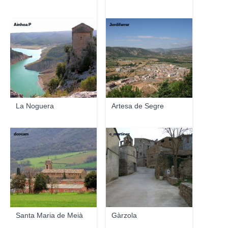
Ainhoa P
Jordiferrer
La Noguera
Artesa de Segre
dcocam
c_martinez
Santa Maria de Meià
Gàrzola