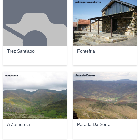
pablo.gomez.dobarrio
Trez Santiago
Fontefria
noepuente
Amancio Estevez
A Zamorela
Parada Da Serra