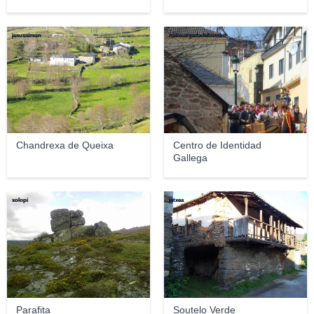
jesussimon
maiscargadadebombo
Chandrexa de Queixa
Centro de Identidad
Gallega
xolopi
jetxea
Parafita
Soutelo Verde