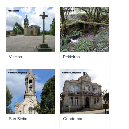
fonteiriñas
jesussimon
Vincios
Peitieiros
HombreDHojalata
HombreDHojalata
San Bieito
Gondomar