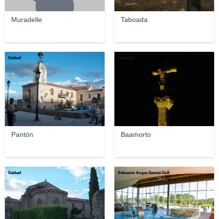
Muradelle
Taboada
Datkad
lagartija2
Pantón
Baamorto
Datkad
Balneario Augas Santas Golf