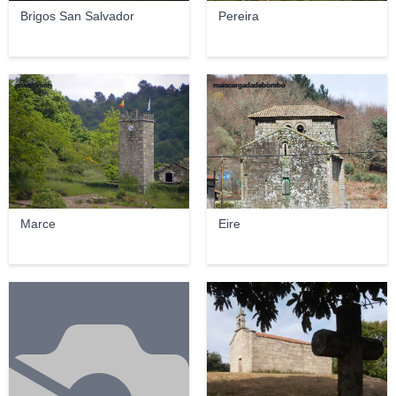
Brigos San Salvador
Pereira
jesussimon
maiscargadadebombo
Marce
Eire
Elcorty