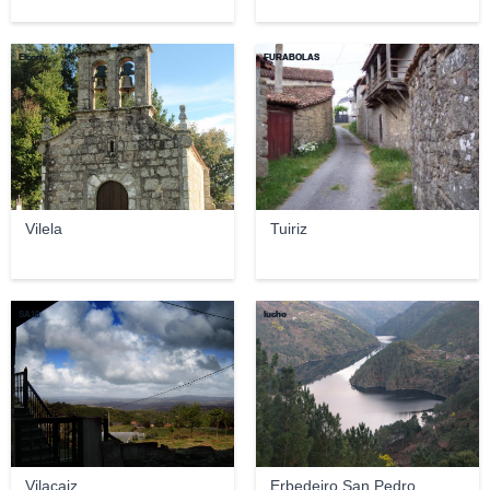
Elcorty
FURABOLAS
Vilela
Tuiriz
SA10
lucho
Vilacaiz
Erbedeiro San Pedro