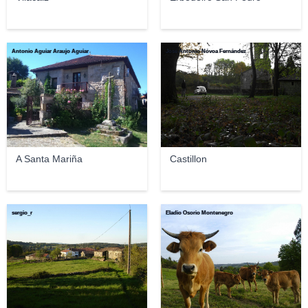
Antonio Aguiar Araujo Aguiar
José Antonio Nóvoa Fernández
A Santa Mariña
Castillon
sergio_r
Eladio Osorio Montenegro