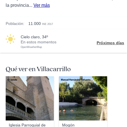
la provincia...
Ver más
Población:
11.000
INE 2017
cielo claro, 34º
En estos momentos
Próximos días
OpenWeatherMap
Qué ver en Villacarrillo
Er conde
Manuel Hernández Lafuente
Iglesia Parroquial de
Mogón