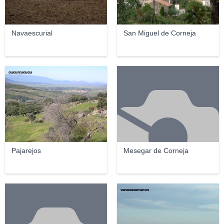
Navaescurial
San Miguel de Corneja
cucurrucucu
Pajarejos
Mesegar de Corneja
vanesaserranos