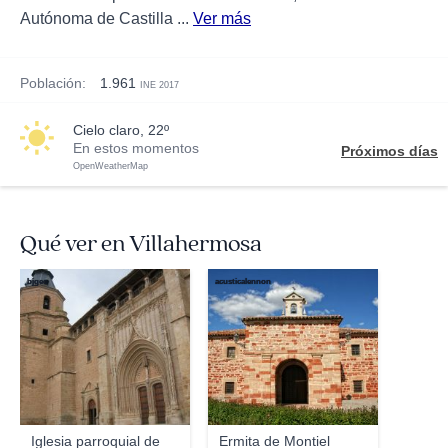
Autónoma de Castilla ...
Ver más
Población:
1.961
INE 2017
cielo claro, 22º
En estos momentos
Próximos días
OpenWeatherMap
Qué ver en Villahermosa
bjgeo
acusticalennon
Iglesia parroquial de
Ermita de Montiel