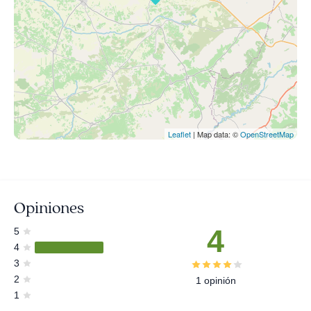
Leaflet
| Map data: ©
OpenStreetMap
Opiniones
4
5
4
3
2
1 opinión
1