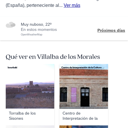
(España), perteneciente al...
Ver más
muy nuboso, 22º
En estos momentos
Próximos días
OpenWeatherMap
Qué ver en Villalba de los Morales
bourbaki
Centro de Interpretación de la Cultura Romana
Torralba de los
Centro de
Sisones
Interpretación de la
Cultura...