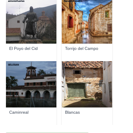
antoniofuertes
Samuel Majuelos
El Poyo del Cid
Torrijo del Campo
SELESAN
J.A. Alvarez
Caminreal
Blancas