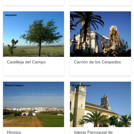
donjuanfe
fjph82
Castilleja del Campo
Carrión de los Céspedes
Manolo Campos
Manolo Campos
Hinojos
Iglesia Parroquial de