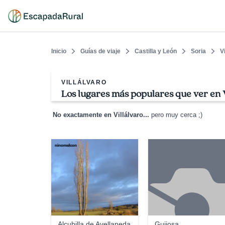
Inicio
Guías de viaje
Castilla y León
Soria
V
VILLÁLVARO
Los lugares más populares que ver en V
No exactamente en Villálvaro...
pero muy cerca ;)
ninomelcon
Alcubilla de Avellaneda
Guijosa