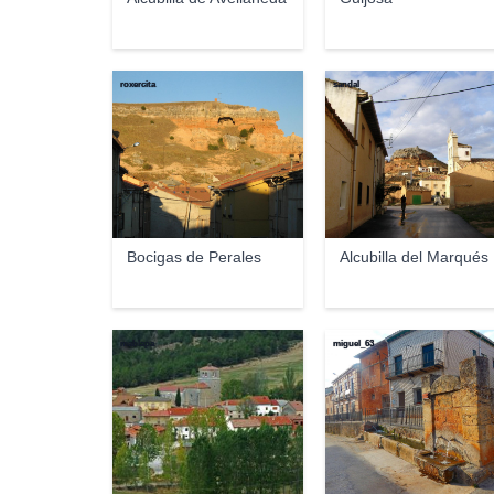
roxercita
sandal
Bocigas de Perales
Alcubilla del Marqués
mablapa
miguel_63