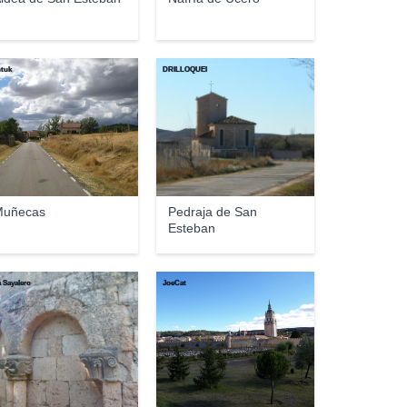
ntuk
DRILLOQUEI
Muñecas
Pedraja de San
Esteban
 Sayalero
JoeCat