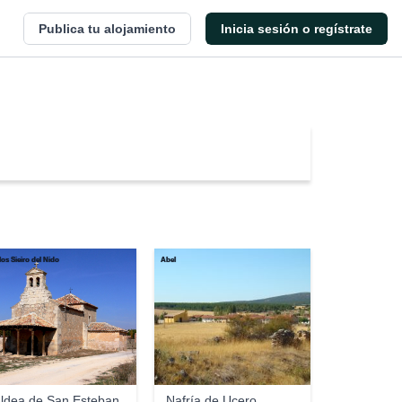
Publica tu alojamiento
Inicia sesión o regístrate
los Sieiro del Nido
Abel
ldea de San Esteban
Nafría de Ucero