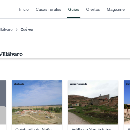
Inicio
Casas rurales
Guías
Ofertas
Magazine
illálvaro
Qué ver
illálvaro
chichuelo
Javier Hernando
Car
Quintanilla de Nuño
Velilla de San Esteban
A