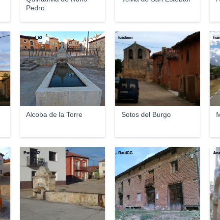
Pedro
miguel_63
luisleon
fra
Alcoba de la Torre
Sotos del Burgo
Estepa32
RaulCG
Ana