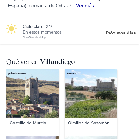
(España), comarca de Odra-P...
Ver más
cielo claro, 24º
En estos momentos
Próximos días
OpenWeatherMap
Qué ver en Villandiego
yolanda manso
karmarx
Castrillo de Murcia
Olmillos de Sasamón