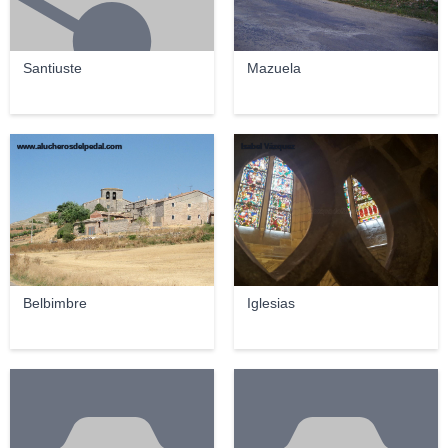
Santiuste
Mazuela
www.alucherosdelpedal.com
Isabel Vázquez
Belbimbre
Iglesias