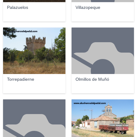
Palazuelos
Villazopeque
www.alucherosdelpedal.com
Torrepadierne
Olmillos de Muñó
www.alucherosdelpedal.com