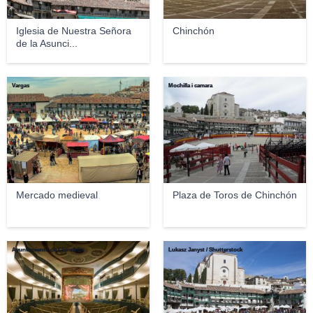
Iglesia de Nuestra Señora
Chinchón
de la Asunci...
Vargas
Mochilla i camara
Mercado medieval
Plaza de Toros de Chinchón
Ayuntamiento de Chinchón
Lukasz Janyst / Shutterstock