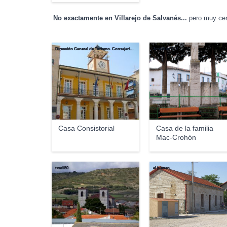
No exactamente en Villarejo de Salvanés...
pero muy cer
Dirección General de Turismo. Consejería de Economía e Innovación Tecnológica. Comunidad de Madrid
José Ant. L.V.
Casa Consistorial
Casa de la familia
Mac-Crohón
txarli50
el juanan