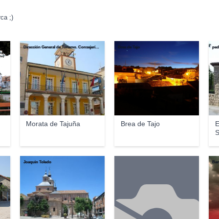
ca ;)
Dirección General de Turismo. Consejería de Economía e Innovación Tecnológica. Comunidad de Madrid
Brea de Tajo
ped
Morata de Tajuña
Brea de Tajo
E
S
Joaquin Toledo
Bar