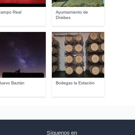
ampo Real
Ayuntamiento de
Driebes
uel González Zavala
Bodegas la Estación
uevo Baztán
Bodegas la Estación
Síguenos en