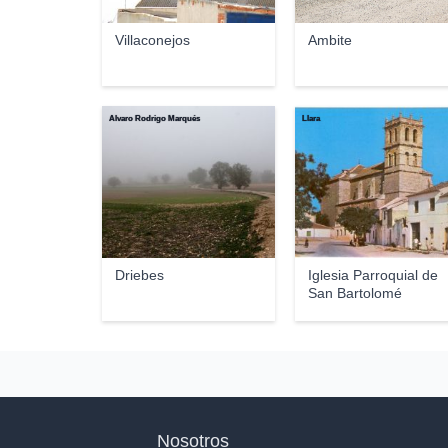
Villaconejos
Ambite
Alvaro Rodrigo Marqués
Llara
Driebes
Iglesia Parroquial de
San Bartolomé
Nosotros