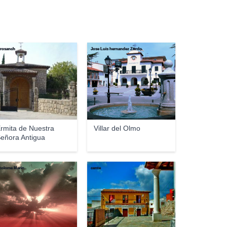
rosanch
Jose Luis hernandez Zurdo
rmita de Nuestra
Villar del Olmo
eñora Antigua
tolome Marin
cente