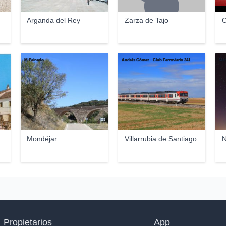
Arganda del Rey
Zarza de Tajo
C
M.Peinado
Andrés Gómez - Club Ferroviario 241
Man
Mondéjar
Villarrubia de Santiago
N
Propietarios
App