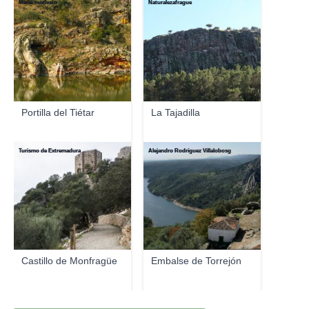
Mario modesto
Naturalezafrague
Portilla del Tiétar
La Tajadilla
Turismo de Extremadura
Alejandro Rodríguez Villalobosg
Castillo de Monfragüe
Embalse de Torrejón