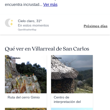
encuentra incrustad...
Ver más
cielo claro, 31º
En estos momentos
Próximos días
OpenWeatherMap
Qué ver en Villarreal de San Carlos
Mario modesto
guillerron
Ruta del cerro Gimio
Centro de
interpretación del
Parque Na...