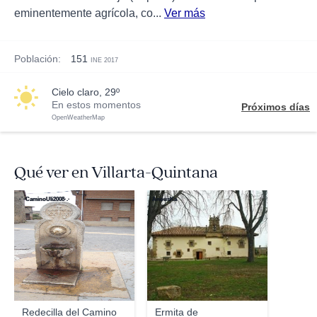
eminentemente agrícola, co...
Ver más
Población:
151
INE 2017
cielo claro, 29º
En estos momentos
Próximos días
OpenWeatherMap
Qué ver en Villarta-Quintana
·˙·CaminoUli2008·.·
AnousKa
Redecilla del Camino
Ermita de