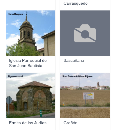
Carrasquedo
Henri Bergius
Iglesia Parroquial de
Bascuñana
San Juan Bautista
Pigmentoazul
Stan Dalone & Miran Rijavec
Ermita de los Judíos
Grañón