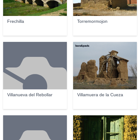
Frechilla
Torremormojon
laura&paula
Villanueva del Rebollar
Villamuera de la Cueza
JasMunos