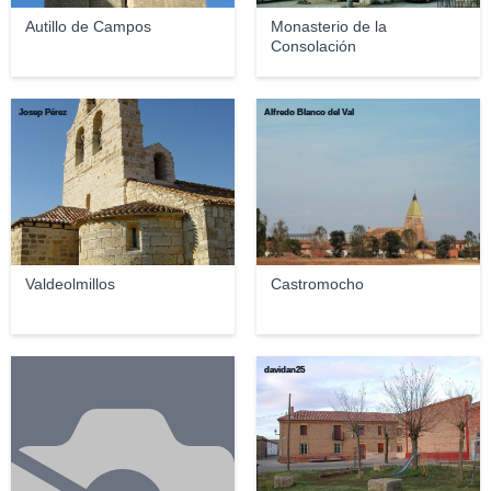
Autillo de Campos
Monasterio de la
Consolación
Josep Pérez
Alfredo Blanco del Val
Valdeolmillos
Castromocho
davidan25