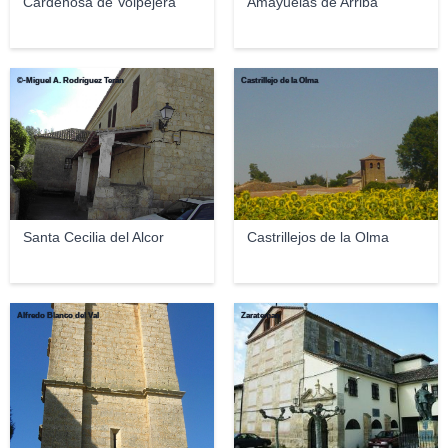
Cardeñosa de Volpejera
Amayuelas de Arriba
©-Miguel A. Rodríguez Terán
Castrillejo de la Olma
Santa Cecilia del Alcor
Castrillejos de la Olma
Alfredo Blanco del Val
Zarateman