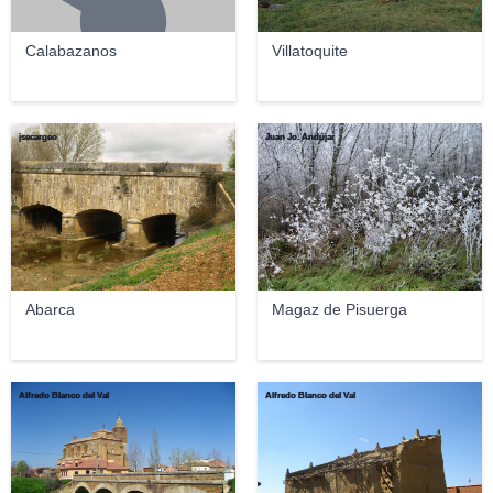
Calabazanos
Villatoquite
jsecargeo
Juan Jo. Andújar
Abarca
Magaz de Pisuerga
Alfredo Blanco del Val
Alfredo Blanco del Val