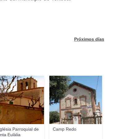
Próximos días
a Llop
Juanma Puig
glésia Parroquial de
Camp Redo
nta Eulàlia