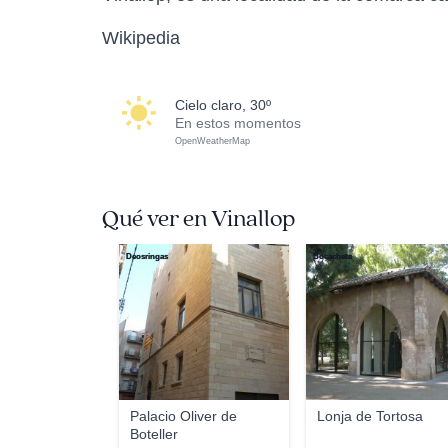
Wikipedia
cielo claro, 30º
En estos momentos
OpenWeatherMap
Qué ver en Vinallop
Deosringas
Bocachete
Palacio Oliver de
Lonja de Tortosa
Boteller