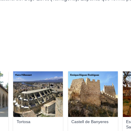
Hans Hillewaert
Enrique Íñiguez Rodríguez
Àngel
Tortosa
Castell de Banyeres
Es
Sa