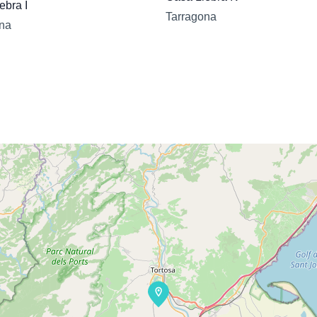
ebra I
Tarragona
na