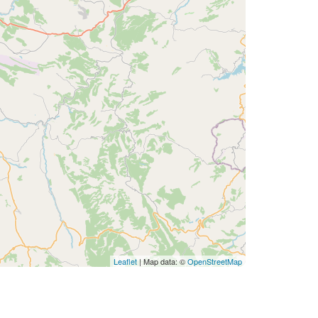
Leaflet
| Map data: ©
OpenStreetMap