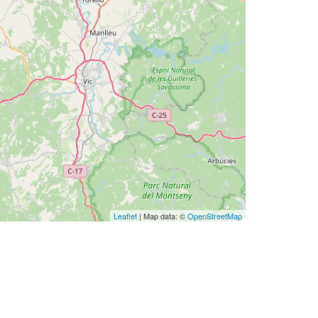
Leaflet
| Map data: ©
OpenStreetMap