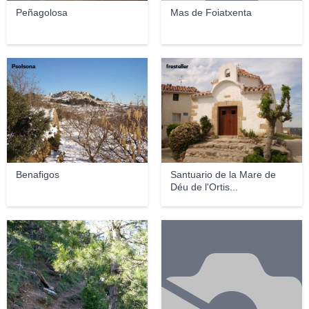
Peñagolosa
Mas de Foiatxenta
Psolsona
fresteller
Benafigos
Santuario de la Mare de
Déu de l'Ortis...
panoramio