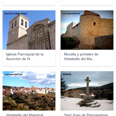
Jose Fco. Catala Senent
La Caseta del Forn
Iglesia Parroquial de la
Muralla y portales de
Asunción de N...
Vistabella del Ma...
La Caseta del Forn
VICMAEL
Vistabella del Maestrat
Sant Joan de Penyagolosa