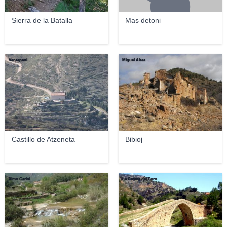
Sierra de la Batalla
Mas detoni
Ventepani
Miguel Altea
Castillo de Atzeneta
Bibioj
Ximo Garici
La Caseta del Forn