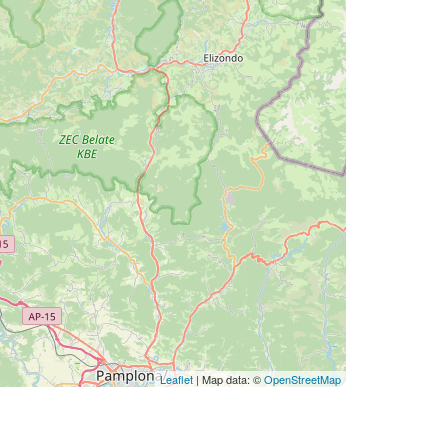
Leaflet
| Map data: ©
OpenStreetMap