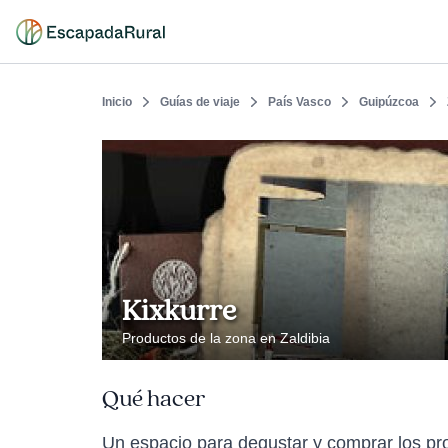
Inicio
Guías de viaje
País Vasco
Guipúzcoa
Kixkurre
Productos de la zona en Zaldibia
Qué hacer
Un espacio para degustar y comprar los pr