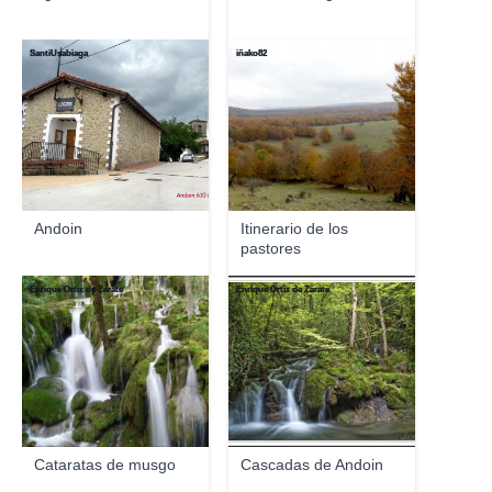
SantiUsabiaga
iñako82
Andoin
Itinerario de los
pastores
Enrique Ortiz de Zárate
Enrique Ortiz de Zárate
Cataratas de musgo
Cascadas de Andoin