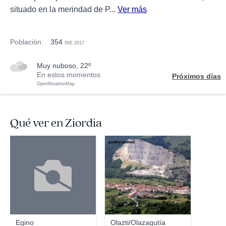
situado en la merindad de P...
Ver más
Población:
354
INE 2017
muy nuboso, 22º
En estos momentos
Próximos días
OpenWeatherMap
Qué ver en Ziordia
joseba andoni
Egino
Olazti/Olazagutía