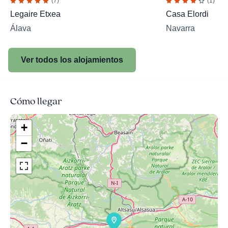
(7)
(1)
Legaire Etxea
Casa Elordi
Álava
Navarra
Ver todos los alojamientos
Cómo llegar
+
−