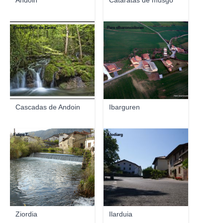
Andoin
Cataratas de musgo
Enrique Ortiz de Zárate
Pere elbaroncolorao
Cascadas de Andoin
Ibarguren
Felipe T.
Alodiarg
Ziordia
Ilarduia