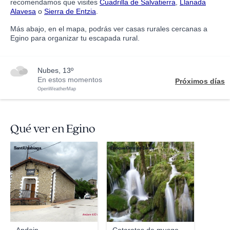
recomendamos que visites
Cuadrilla de Salvatierra
,
Llanada
Alavesa
o
Sierra de Entzia
.
Más abajo, en el mapa, podrás ver casas rurales cercanas a
Egino para organizar tu escapada rural.
nubes, 13º
En estos momentos
Próximos días
OpenWeatherMap
Qué ver en Egino
SantiUsabiaga
Enrique Ortiz de Zárate