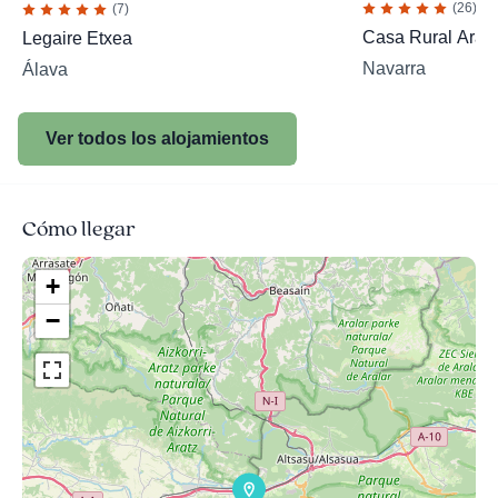
(26)
(7)
Casa Rural Aran
Legaire Etxea
Navarra
Álava
Ver todos los alojamientos
Cómo llegar
+
−