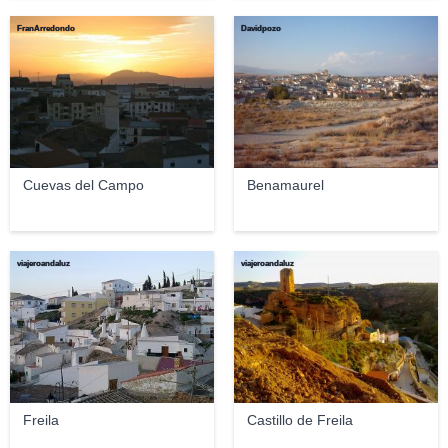
FranArredondo
Davidpozo
Cuevas del Campo
Benamaurel
viajeroandaluz
viajeroandaluz
Freila
Castillo de Freila