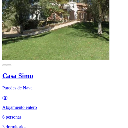
Casa Simo
Paredes de Nava
(6)
Alojamiento entero
6 personas
3 dormitorios