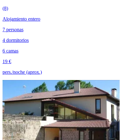
(8)
Alojamiento entero
7 personas
4 dormitorios
6 camas
19 €
pers./noche (aprox.)