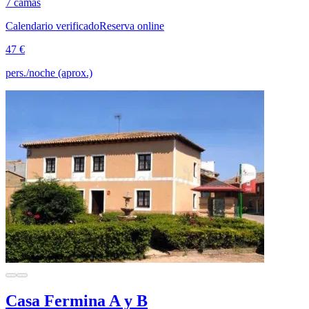
7 camas
Calendario verificado
Reserva online
47 €
pers./noche (aprox.)
Casa Fermina A y B