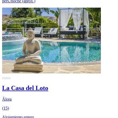
pers./noche (aprox.)
La Casa del Loto
Álora
(15)
Alojamiento entero