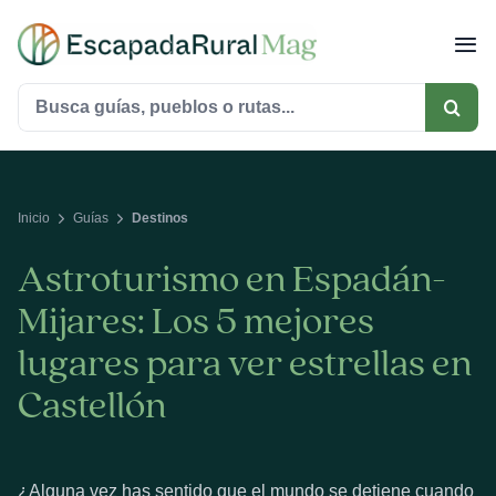
Saltar
al
contenido
Buscar:
Inicio
Guías
Destinos
Astroturismo en Espadán-
Mijares: Los 5 mejores
lugares para ver estrellas en
Castellón
¿Alguna vez has sentido que el mundo se detiene cuando