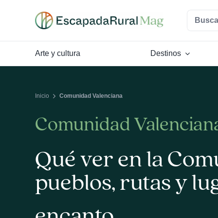
Saltar
Buscar:
al
contenido
Arte y cultura
Destinos
Inicio
Comunidad Valenciana
Comunidad Valencian
Qué ver en la Com
pueblos, rutas y lu
encanto