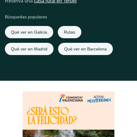
Reserva una
casa rural en Teruel
Búsquedas populares
Qué ver en Galicia
Rutas
Qué ver en Madrid
Qué ver en Barcelona